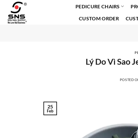
PEDICURE CHAIRS
PR
Skip
to
CUSTOM ORDER
CUS
content
P
Lý Do Vì Sao J
POSTED 
25
Feb