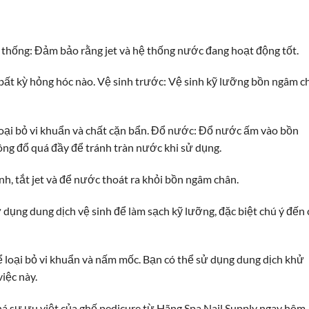
thống: Đảm bảo rằng jet và hệ thống nước đang hoạt động tốt.
bất kỳ hỏng hóc nào. Vệ sinh trước: Vệ sinh kỹ lưỡng bồn ngâm c
loại bỏ vi khuẩn và chất cặn bẩn. Đổ nước: Đổ nước ấm vào bồn
g đổ quá đầy để tránh tràn nước khi sử dụng.
nh, tắt jet và để nước thoát ra khỏi bồn ngâm chân.
ử dụng dung dịch vệ sinh để làm sạch kỹ lưỡng, đặc biệt chú ý đến 
ể loại bỏ vi khuẩn và nấm mốc. Bạn có thể sử dụng dung dịch khử
iệc này.
á sự ưu việt của ghế pedicure từ Hãng Spa Nail Supply ngay hôm