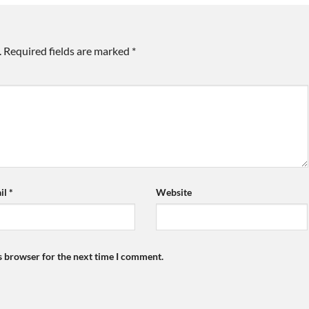
.
Required fields are marked
*
il
*
Website
s browser for the next time I comment.