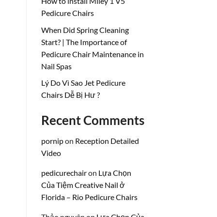
How to install Miley 1 V5
Pedicure Chairs
When Did Spring Cleaning
Start? | The Importance of
Pedicure Chair Maintenance in
Nail Spas
Lý Do Vì Sao Jet Pedicure
Chairs Dễ Bị Hư ?
Recent Comments
pornip
on
Reception Detailed
Video
pedicurechair
on
Lựa Chọn
Của Tiệm Creative Nail ở
Florida – Rio Pedicure Chairs
Thảo nguyên
on
Lựa Chọn Của